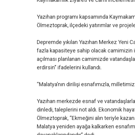
Yazıhan programı kapsamında Kaymakam Os
Ölmeztoprak, ilçedeki yatırımlar ve projeler
Depremde yıkılan Yazıhan Merkez Yeni Cam
fazla kapasiteye sahip olacak camimizin in
açılması planlanan camimizde vatandaşl
erdirsin” ifadelerini kullandı.
“Malatya’nın dirilişi esnafımızla, milleti
Yazıhan merkezde esnaf ve vatandaşlarla 
dinledi, taleplerini not aldı. Ekonomik ha
Ölmeztoprak, “Ekmeğini alın teriyle kazan
Malatya yeniden ayağa kalkarken esnafım
dayanaklarındandır” dedi.