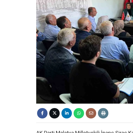
AK Parti Malatya Milletvekili İnanç Siraç 