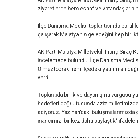
ziyaretlerde hem esnaf ve vatandaşlarla h
İlçe Danışma Meclisi toplantısında partili
çalışarak Malatya’nın geleceğini hep birlik
AK Parti Malatya Milletvekili İnanç Siraç K
incelemede bulundu. İlçe Danışma Meclisi t
Ölmeztoprak hem ilçedeki yatırımları değe
verdi.
Toplantıda birlik ve dayanışma vurgusu ya
hedefleri doğrultusunda aziz milletimizde
ediyoruz. Yazıhan’daki buluşmalarımızda g
inancımızı bir kez daha paylaştık” ifadeleri
Kaymakamlık ziyareti ve cami incelemesi