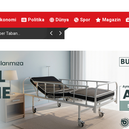
Ekonomi
Politika
Dünya
Spor
Magazin
Çalışma ve Sosyal Güvenlik Bakanı Işıkhan Kar
Bulundu