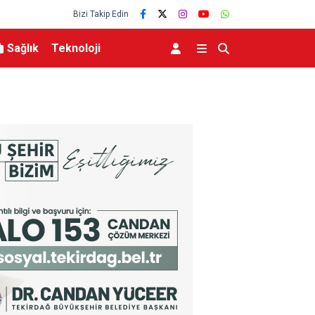
Bizi Takip Edin
Sağlık
Teknoloji
abük’te Temaslarda
İletişim Başkanlığından Mekke Anlaşması için