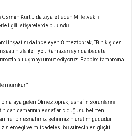
man Kurt’u da ziyaret eden Milletvekili
le ilgili istişarelerde bulundu.
i inşaatını da inceleyen Ölmeztoprak, “Bin kişiden
şaatı hızla ilerliyor. Ramazan ayında ibadete
arımızla buluşmayı umut ediyoruz. Rabbim tamamına
mizle mümkün”
bir araya gelen Ölmeztoprak, esnafın sorunlarını
yatın can damarının esnaflar olduğunu belirten
an her bir esnafımız şehrimizin üretim gücüdür.
ızın emeği ve mücadelesi bu sürecin en güçlü