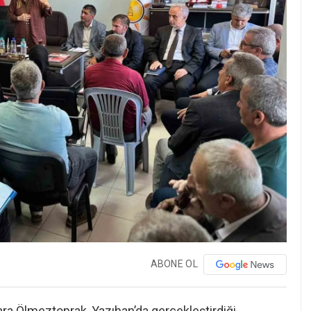
ABONE OL
Kara Ölmeztoprak, Yazıhan’da gerçekleştirdiği