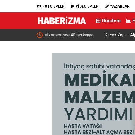
FOTO
GALERİ
VİDEO
GALERİ
YAZARLAR
Gündem
rinde 40 bin kişiye
Kaçak Yapı – Alper Taban…