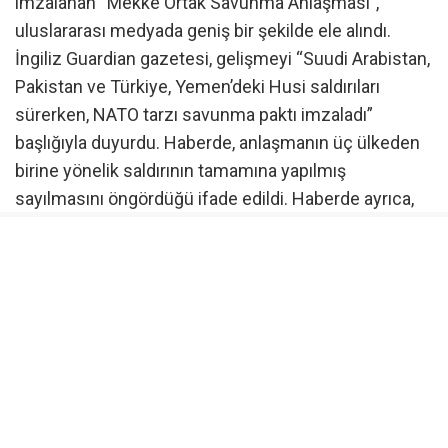
imzalanan “Mekke Ortak Savunma Anlaşması”,
uluslararası medyada geniş bir şekilde ele alındı.
İngiliz Guardian gazetesi, gelişmeyi “Suudi Arabistan,
Pakistan ve Türkiye, Yemen’deki Husi saldırıları
sürerken, NATO tarzı savunma paktı imzaladı”
başlığıyla duyurdu. Haberde, anlaşmanın üç ülkeden
birine yönelik saldırının tamamına yapılmış
sayılmasını öngördüğü ifade edildi. Haberde ayrıca,
“Suudi Arabistan, Pakistan ve Türkiye, karşılıklı
savunma anlaşması imzalayarak İslam dünyasının en
etkili üç ülkesini, NATO benzeri bir pakt altında bir
araya getirdi” denildi.
Channel 4, anlaşmanın Mekke’de imzalanmış
olmasına dikkat çekti
İngiltere’de yayın yapan Channel 4 televizyonu ise