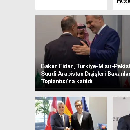
mutaba
Bakan Fidan, Türkiye-Mısır-Pakis
Suudi Arabistan Dışişleri Bakanlar
Toplantısı’na katıldı