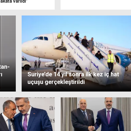
kata varıldı”
tan-
ı
Suriye’de 14 yıl sonra ilk kez iç hat
uçuşu gerçekleştirildi