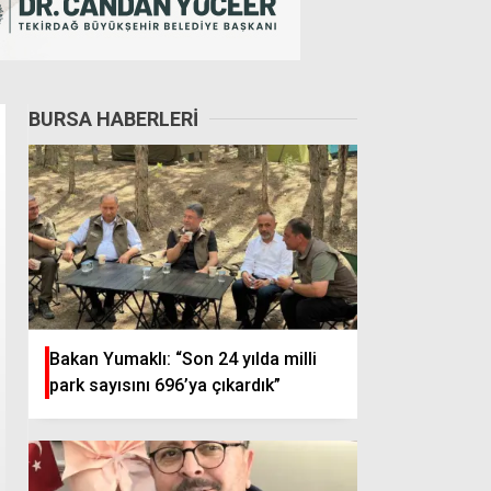
BURSA HABERLERI
Bakan Yumaklı: “Son 24 yılda milli
park sayısını 696’ya çıkardık”
Suudi Arabistan’daki simge yapılar, 