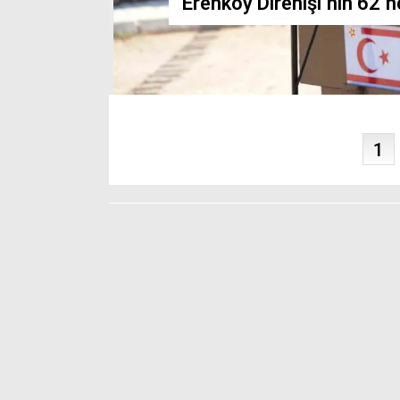
Erenköy Direnişi’nin 62’n
ı
1