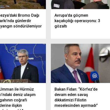
ezya’daki Bromo Dağı
Avrupa’da göçmen
Parkı’nda günlerdir
kaçakçılığı operasyonu: 3
 yangın söndürülemiyor
gözaltı
 “Umman ile Hürmüz
Bakan Fidan: “Körfez’de
ı’ndaki deniz ulaşım
devam eden savaş
gahının coğrafi
dikkatimizi Filistin
lerine ilişkin
meselesinden ayırmadı”