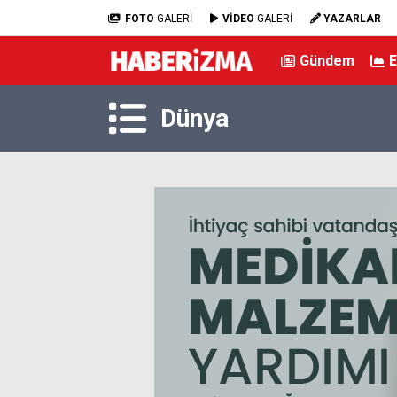
FOTO
GALERİ
VİDEO
GALERİ
YAZARLAR
Gündem
Dünya