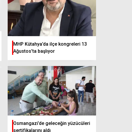
Arabistan bayraklarıyla 
MHP Kütahya’da ilçe kongreleri 13
Ağustos’ta başlıyor
Osmangazi’de geleceğin yüzücüleri
sertifikalarını aldı