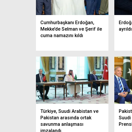
Cumhurbaşkanı Erdoğan,
Erdoğ
Mekke’de Selman ve Şerif ile
ayrıldı
cuma namazını kıldı
Türkiye, Suudi Arabistan ve
Pakist
Pakistan arasında ortak
Suudi 
savunma anlaşması
Prens
imzalandı.