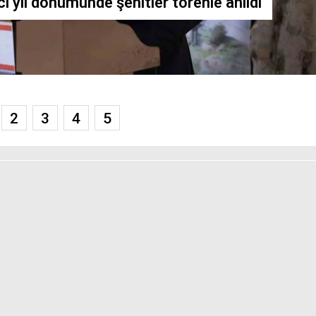
ci yıl dönümünde şehitler törenle anıldı
2
3
4
5