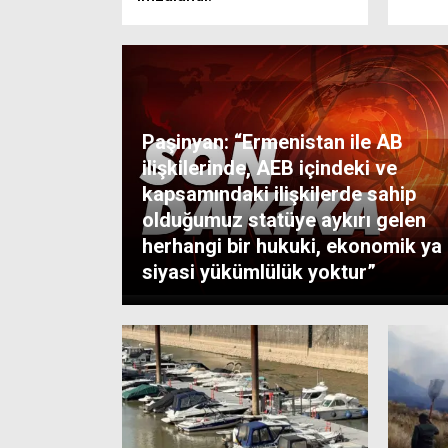
Paşinyan: “Ermenistan ile AB
ilişkilerinde, AEB içindeki ve
kapsamındaki ilişkilerde sahip
olduğumuz statüye aykırı gelen
herhangi bir hukuki, ekonomik ya
siyasi yükümlülük yoktur”