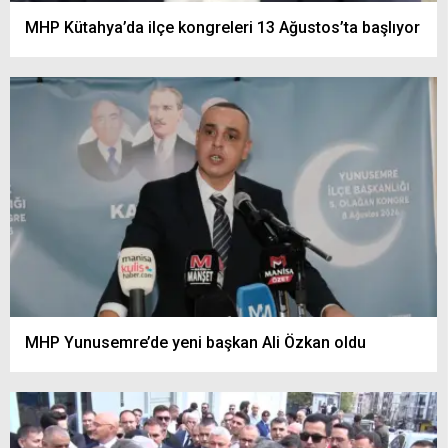
MHP Kütahya’da ilçe kongreleri 13 Ağustos’ta başlıyor
MHP Yunusemre’de yeni başkan Ali Özkan oldu