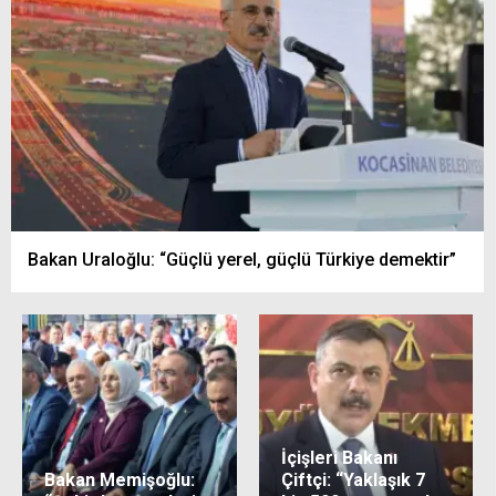
Bakan Uraloğlu: “Güçlü yerel, güçlü Türkiye demektir”
İçişleri Bakanı
Bakan Memişoğlu:
Çiftçi: “Yaklaşık 7