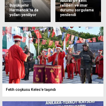
Nilüfer’de kent
Büyükşehir
rehberi ve imar
Harmancık’ta da
durumu sorgulama
yolları yeniliyor
yenilendi
Fetih coşkusu Keles’e taşındı