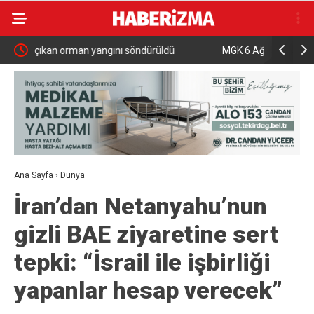
ldü
MGK 6 Ağustos 2026 Toplantısında Bölgesel
İznik
Güvenlik Gündemi
gözya
Ana Sayfa
›
Dünya
İran’dan Netanyahu’nun
gizli BAE ziyaretine sert
tepki: “İsrail ile işbirliği
yapanlar hesap verecek”