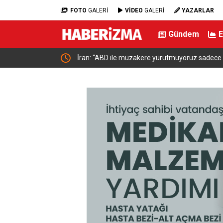
FOTO
GALERİ
VİDEO
GALERİ
YAZARLAR
Gündem
dı
İran: “ABD ile müzakere yürütmüyoruz sadece a
mesaj alışverişinde bulunuyoruz”