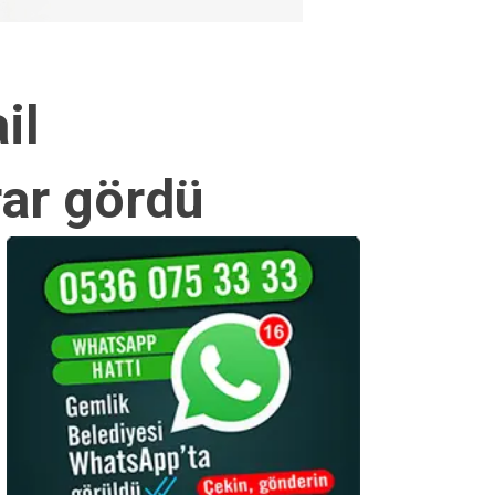
il
rar gördü