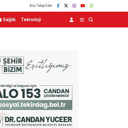
Bizi Takip Edin
Sağlık
Teknoloji
Abdülhamid Han Sondaj Gemisi 4 Yıldır Mavi Vat