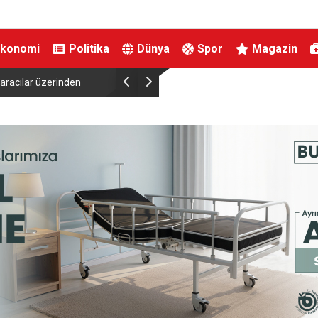
Ekonomi
Politika
Dünya
Spor
Magazin
racılar üzerinden
Kestel’de yollar yenilenip genişletiliyor