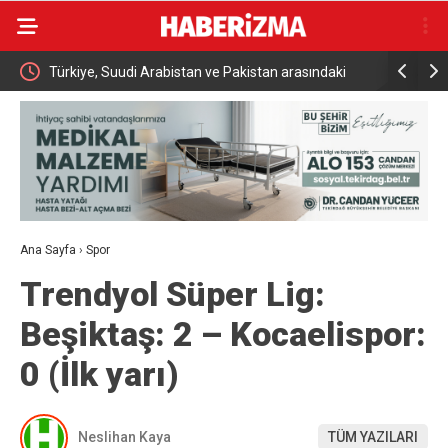
Türkiye, Suudi Arabistan ve Pakistan arasındaki
İki otomobi
tarihi savunma anlaşması dünya basınında
kazadan kı
Ana Sayfa
›
Spor
Trendyol Süper Lig:
Beşiktaş: 2 – Kocaelispor:
0 (İlk yarı)
Neslihan Kaya
TÜM YAZILARI