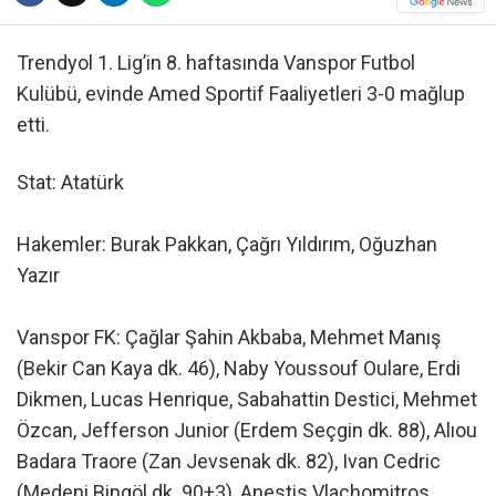
Trendyol 1. Lig’in 8. haftasında Vanspor Futbol
Kulübü, evinde Amed Sportif Faaliyetleri 3-0 mağlup
etti.
Stat: Atatürk
Hakemler: Burak Pakkan, Çağrı Yıldırım, Oğuzhan
Yazır
Vanspor FK: Çağlar Şahin Akbaba, Mehmet Manış
(Bekir Can Kaya dk. 46), Naby Youssouf Oulare, Erdi
Dikmen, Lucas Henrique, Sabahattin Destici, Mehmet
Özcan, Jefferson Junior (Erdem Seçgin dk. 88), Alıou
Badara Traore (Zan Jevsenak dk. 82), Ivan Cedric
(Medeni Bingöl dk. 90+3), Anestis Vlachomitros