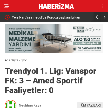
Gücü İş
Yeni Parti’nin İnegöl’de Kurucu Başkanı Erkan
Elektrikli 
Dönmez Oldu.
yaralandı
Ana Sayfa
›
Spor
Trendyol 1. Lig: Vanspor
FK: 3 – Amed Sportif
Faaliyetler: 0
Neslihan Kaya
TÜM YAZILARI