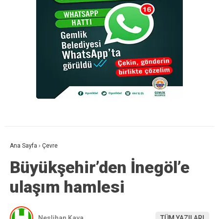
Ana Sayfa
›
Çevre
Büyükşehir’den İnegöl’e
ulaşım hamlesi
Neslihan Kaya
TÜM YAZILARI