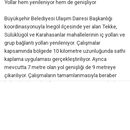
Yollar hem yenileniyor hem de genişliyor
Büyükşehir Belediyesi Ulaşım Dairesi Başkanlığı
koordinasyonuyla İnegöl ilçesinde yer alan Tekke,
Sülüklügöl ve Karahasanlar mahallelerinin iç yolları ve
grup bağlantı yolları yenileniyor. Çalışmalar
kapsamında bölgede 10 kilometre uzunluğunda sathi
kaplama uygulaması gerçekleştiriliyor. Ayrıca
mevcutta 7 metre olan yol genişliği de 9 metreye
çıkarılıyor. Çalışmaların tamamlanmasıyla beraber
bölgede ulaşım konforunun artması ve vatandaşların
daha güvenli yolculuk yapması hedefleniyor.
“Çamurdan tozdan kurtulduk”
Sülüklügöl Mahalle Muhtarı Yaşar Yalçın, “Olmazsa