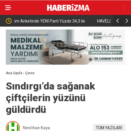
zde 34,3 ile
HAVELSAN ile TDK arasında Dijital Dönüşüm ve
Yapay Zeka İş Birliği Protokolü imzalandı
Ana Sayfa
›
Çevre
Sındırgı’da sağanak
çiftçilerin yüzünü
güldürdü
Neslihan Kaya
TÜM YAZILARI