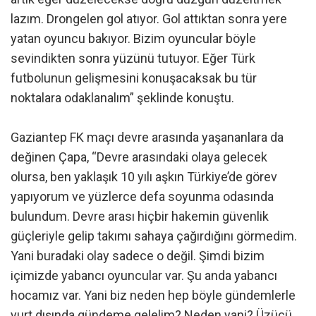
lazım. Drongelen gol atıyor. Gol attıktan sonra yere
yatan oyuncu bakıyor. Bizim oyuncular böyle
sevindikten sonra yüzünü tutuyor. Eğer Türk
futbolunun gelişmesini konuşacaksak bu tür
noktalara odaklanalım” şeklinde konuştu.
Gaziantep FK maçı devre arasında yaşananlara da
değinen Çapa, “Devre arasındaki olaya gelecek
olursa, ben yaklaşık 10 yılı aşkın Türkiye’de görev
yapıyorum ve yüzlerce defa soyunma odasında
bulundum. Devre arası hiçbir hakemin güvenlik
güçleriyle gelip takımı sahaya çağırdığını görmedim.
Yani buradaki olay sadece o değil. Şimdi bizim
içimizde yabancı oyuncular var. Şu anda yabancı
hocamız var. Yani biz neden hep böyle gündemlerle
yurt dışında gündeme gelelim? Neden yani? Üzücü