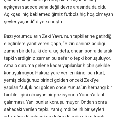
açıkçası sadece saha değil devre arasında da oldu.
Açıkçası hiç beklemediğimiz futbola hiç hoş olmayan
şeyler yaşandı” diye konuştu.
Bazı yorumcuların Zeki Yavru’nun tepkilerine getirdiği
eleştirilere yanıt veren Çapa, “Sizin canınız acıdığı
zaman bir defa, iki defa, üç defa, ondan sonra da artık
tepki verdiğiniz zaman bu sefer o tepki konuşuluyor.
Ama o duruma gelene kadar yapılanlar hiçbir şekilde
konuşulmuyor. Haksız yere verilen ikinci sarı kart,
yemiş olduğunuz birinci golden önceki Zeki’ye
yapılan faul, ikinci golden önce Yunus’un herhangi bir
faul ile ilgisi olmayan bir pozisyonda Yunus’a faul
çalınması. Yani bunlar konuşulmuyor. Ondan sonra
sahadaki verilen tepki. Yani şimdi belirli bir şeyleri
artık eğer düzelecekse doğru düzgün düzeltmek