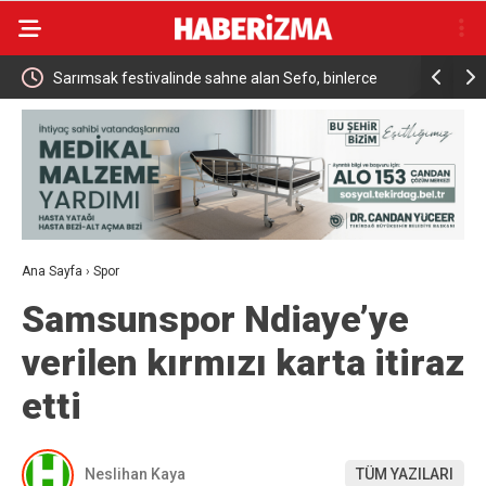
ükrü
Sarımsak festivalinde sahne alan Sefo, binlerce
Sanatçı Ca
vatandaşa unutulmaz bir gece yaşattı
Ana Sayfa
›
Spor
Samsunspor Ndiaye’ye
verilen kırmızı karta itiraz
etti
Neslihan Kaya
TÜM YAZILARI