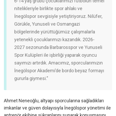
6-14 yaş grubu çocuklarımızı futbolun temel
nitelikleriyle birlikte spor ahlakı ve
İnegölspor sevgisiyle yetiştiriyoruz. Nilüfer,
Görükle, Yunuseli ve Osmangazi
bölgelerinde yürüttüğümüz çalışmalarla
yetenekli çocuklarımızı kazandık. 2026-
2027 sezonunda Barbarosspor ve Yunuseli
Spor Kulüpleri ile işbirliği yaparak oyuncu
sayımızı artırdık. Amacımız, sporcularımızın
İnegölspor Akademi’de bordo beyaz formayı
gururla giymesi.”
Ahmet Neneoğlu, altyapı sporcularına sağladıkları
imkanlar ve güven dolayısıyla İnegölspor yönetimi ile
antrenör ekibine şükranlarını sunarak konuşmasını