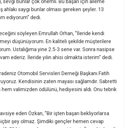
gı, sevgi bunlar çok önemli. Bu başarı için aileme
 ahlakı saygı bunlar olması gereken şeyler. 13
am ediyorum” dedi.
yeceğini söyleyen Emrullah Orhan, “İleride kendi
rmeyi düşünüyorum. En kaliteli şekilde müşterilere
orum. Ustalığıma yine 2.5-3 sene var. Sonra nasipse
am ederiz. İleride yılın ahisi olmakta isterim” dedi.
aradeniz Otomobil Servisleri Derneği Başkanı Fatih
uyoruz. Kendisinin zaten mayası sağlamdır. Sabretti
n hem valimizden ödülünü, hediyesini aldı. Onu tebrik
avsiye eden Özkan, “Bir işten başarı bekliyorlarsa
hiçbir şey olmaz. Şimdiki gençler hemen cevap