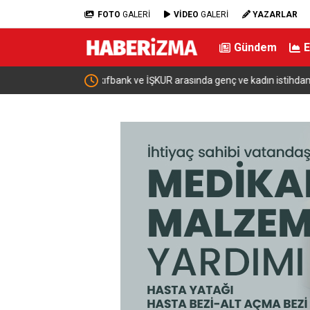
FOTO
GALERİ
VİDEO
GALERİ
YAZARLAR
Gündem
ı için iş birliği
Bakan Şimşek: “Batman’da muazzam bir hizmet f