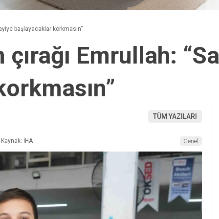
nayiye başlayacaklar korkmasın”
n çırağı Emrullah: “S
 korkmasın”
TÜM YAZILARI
Kaynak: İHA
Genel