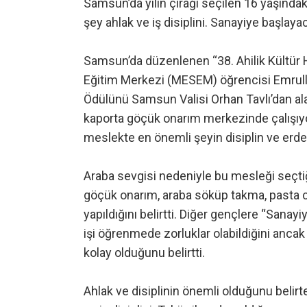
Samsun’da yılın çırağı seçilen 16 yaşınd
şey ahlak ve iş disiplini. Sanayiye başlay
Samsun’da düzenlenen “38. Ahilik Kültür H
Eğitim Merkezi (MESEM) öğrencisi Emrullah
Ödülünü Samsun Valisi Orhan Tavlı’dan ala
kaporta göçük onarım merkezinde çalışıyor. 
meslekte en önemli şeyin disiplin ve erdem
Araba sevgisi nedeniyle bu mesleği seçti
göçük onarım, araba söküp takma, pasta cil
yapıldığını belirtti. Diğer gençlere “Sana
işi öğrenmede zorluklar olabildiğini anca
kolay olduğunu belirtti.
Ahlak ve disiplinin önemli olduğunu beli