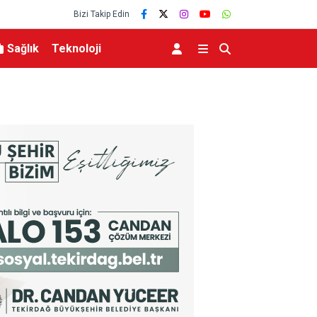
Bizi Takip Edin
Sağlık
Teknoloji
lerce vatandaşa
Menderes Belediye Başkanı İlkay Çiçek tutukla