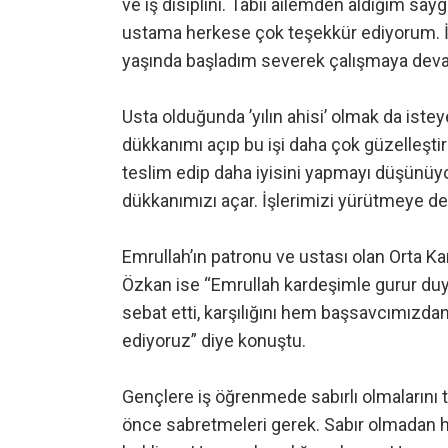
ve iş disiplini. Tabii ailemden aldığım say
ustama herkese çok teşekkür ediyorum. İş
yaşında başladım severek çalışmaya dev
Usta olduğunda ’yılın ahisi’ olmak da iste
dükkanımı açıp bu işi daha çok güzelleşti
teslim edip daha iyisini yapmayı düşünüy
dükkanımızı açar. İşlerimizi yürütmeye dev
Emrullah’ın patronu ve ustası olan Orta K
Özkan ise “Emrullah kardeşimle gurur duy
sebat etti, karşılığını hem başsavcımızda
ediyoruz” diye konuştu.
Gençlere iş öğrenmede sabırlı olmalarını t
önce sabretmeleri gerek. Sabır olmadan 