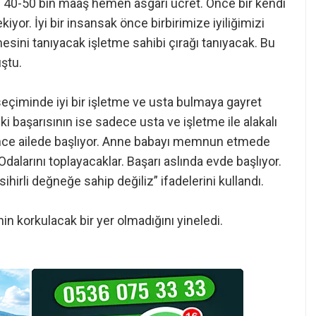
n 40-50 bin maaş hemen asgari ücret. Önce bir kendi
or. İyi bir insansak önce birbirimize iyiliğimizi
sini tanıyacak işletme sahibi çırağı tanıyacak. Bu
ştu.
seçiminde iyi bir işletme ve usta bulmaya gayret
i başarısının ise sadece usta ve işletme ile alakalı
önce ailede başlıyor. Anne babayı memnun etmede
alarını toplayacaklar. Başarı aslında evde başlıyor.
ihirli değneğe sahip değiliz” ifadelerini kullandı.
in korkulacak bir yer olmadığını yineledi.