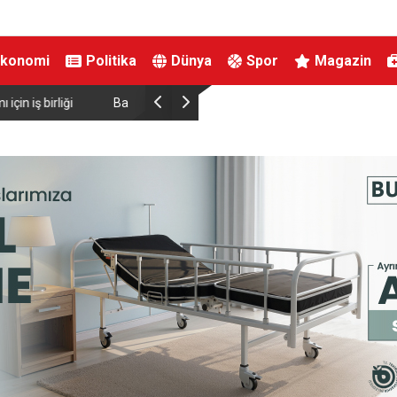
Ekonomi
Politika
Dünya
Spor
Magazin
ırtınası var”
Resul Dindar ve Ümit Yaşar, Kastamonu’da bin
unutulmaz bir gece yaşattı