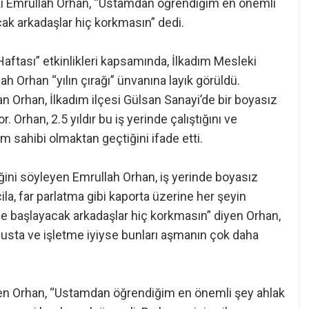
aki Emrullah Orhan, “Ustamdan öğrendiğim en önemli
acak arkadaşlar hiç korkmasın” dedi.
aftası” etkinlikleri kapsamında, İlkadım Mesleki
 Orhan “yılın çırağı” ünvanına layık görüldü.
n Orhan, İlkadım ilçesi Gülsan Sanayi’de bir boyasız
Orhan, 2.5 yıldır bu iş yerinde çalıştığını ve
 sahibi olmaktan geçtiğini ifade etti.
ğini söyleyen Emrullah Orhan, iş yerinde boyasız
a, far parlatma gibi kaporta üzerine her şeyin
yiye başlayacak arkadaşlar hiç korkmasın” diyen Orhan,
k usta ve işletme iyiyse bunları aşmanın çok daha
rten Orhan, “Ustamdan öğrendiğim en önemli şey ahlak