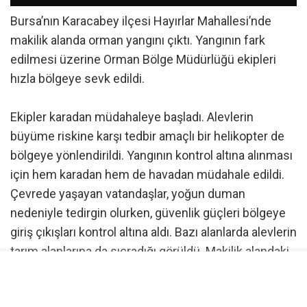
Bursa’nın Karacabey ilçesi Hayırlar Mahallesi’nde
makilik alanda orman yangını çıktı. Yangının fark
edilmesi üzerine Orman Bölge Müdürlüğü ekipleri
hızla bölgeye sevk edildi.
Ekipler karadan müdahaleye başladı. Alevlerin
büyüme riskine karşı tedbir amaçlı bir helikopter de
bölgeye yönlendirildi. Yangının kontrol altına alınması
için hem karadan hem de havadan müdahale edildi.
Çevrede yaşayan vatandaşlar, yoğun duman
nedeniyle tedirgin olurken, güvenlik güçleri bölgeye
giriş çıkışları kontrol altına aldı. Bazı alanlarda alevlerin
tarım alanlarına da sıçradığı görüldü. Makilik alandaki
yangın bölgedeki bir fabrikaya sıçramadan kontrol
altına alınıp söndürüldü.