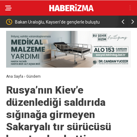
 Uraloğlu, Kayseri’de gençlerle buluştu
İnegöl’de orman yangın
müdahale başlatıldı
Ana Sayfa
›
Gündem
Rusya’nın Kiev’e
düzenlediği saldırıda
sığınağa girmeyen
Sakaryalı tır sürücüsü