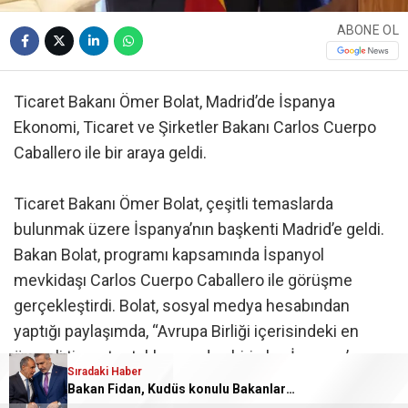
ABONE OL
Ticaret Bakanı Ömer Bolat, Madrid’de İspanya
Ekonomi, Ticaret ve Şirketler Bakanı Carlos Cuerpo
Caballero ile bir araya geldi.
Ticaret Bakanı Ömer Bolat, çeşitli temaslarda
bulunmak üzere İspanya’nın başkenti Madrid’e geldi.
Bakan Bolat, programı kapsamında İspanyol
mevkidaşı Carlos Cuerpo Caballero ile görüşme
gerçekleştirdi. Bolat, sosyal medya hesabından
yaptığı paylaşımda, “Avrupa Birliği içerisindeki en
önemli ticaret ortaklarımızdan biri olan İspanya’ya
Sıradaki Haber
gerçekleştirdiğimiz ziyarette Madrid’de İspanya
Bakan Fidan, Kudüs konulu Bakanlar Toplantısına katıldı
Birinci Başbakan Yardımcısı ve Ekonomi, Ticaret ve