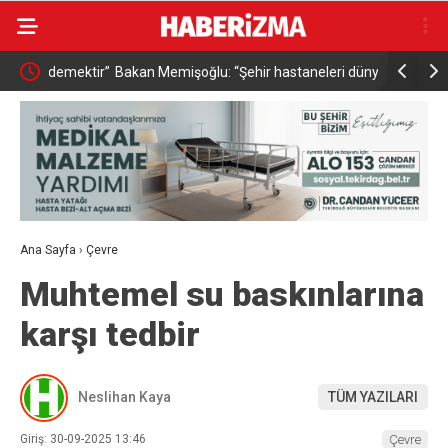
emektir”
Bakan Memişoğlu: “Şehir hastaneleri dünyanın en
İçişleri Ba
üst seviye sağlık hizmet binalarıdır”
bu yılın i
Ana Sayfa
›
Çevre
Muhtemel su baskınlarına
karşı tedbir
Neslihan Kaya
TÜM YAZILARI
Giriş: 30-09-2025 13:46
Çevre