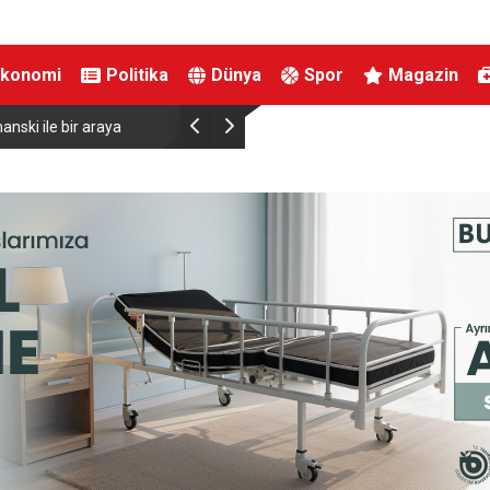
Ekonomi
Politika
Dünya
Spor
Magazin
viyesinde tarihi düşüş
Uludağ’da çıkan orman yangını söndürüldü