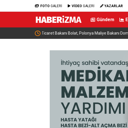
FOTO
GALERİ
VİDEO
GALERİ
YAZARLAR
Gündem
nski ile bir araya
Almanya’da Ren Nehri’nde kuraklık alarmı: Su se
yaşandı