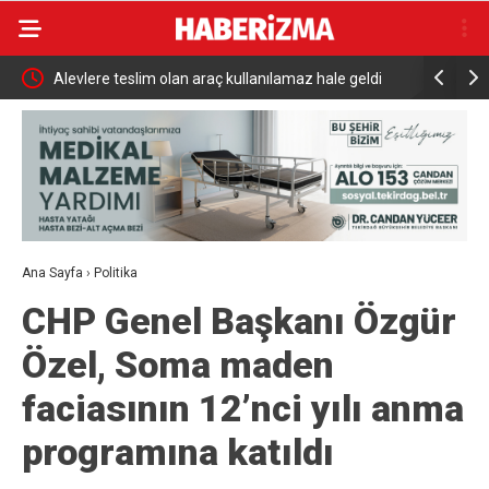
Mustafa
Alevlere teslim olan araç kullanılamaz hale geldi
Erenköy Di
törenle anı
Ana Sayfa
›
Politika
CHP Genel Başkanı Özgür
Özel, Soma maden
faciasının 12’nci yılı anma
programına katıldı