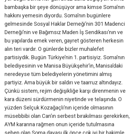
bambaşka bir şeye dönüşüyor ama kimse Soma’nın
hakkını yemesin diyordu. Soma’nın bugünlere
gelmesinde Sosyal Haklar Derneği’nin 301 Madenci
Derneği’nin ve Bağımsız Maden İş Sendikası’nın ve
bu yapılarda emek veren, gayret gösteren herkesin
alın teri vardır. O günlerde bizler muhalefet
partisiydik. Bugün Türkiye’nin 1. partisiyiz. Soma’nın
belediyesinin ve Manisa Büyükşehir’in, Manisa’daki
neredeyse tüm belediyelerin yönetimini almış
partiyiz. Ama büyük bir saldırı ve taarruz altındayız.
Çünkü sistem, rejim değişikliğe karşı direnmenin ve
kara düzeni sürdürmenin niyetinde ve telaşında. O
yüzden Selçuk Kozağaçlı’nın içeride olmasının
müsebbibi olan Can’ın serbest bırakılması gerekirken,
AYM kararına rağmen onun içeride tutulmasına
sebep olan Soma davası ilk önce çok iyi bir hakimle