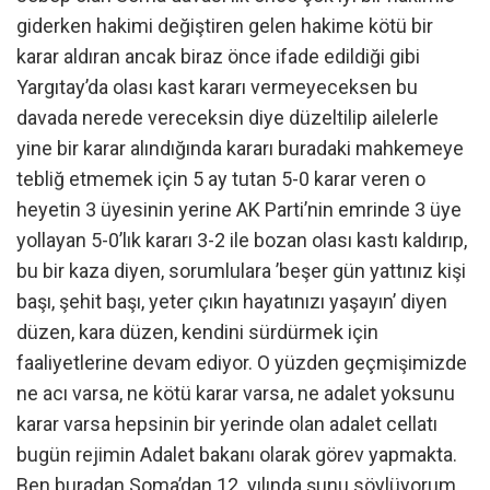
giderken hakimi değiştiren gelen hakime kötü bir
karar aldıran ancak biraz önce ifade edildiği gibi
Yargıtay’da olası kast kararı vermeyeceksen bu
davada nerede vereceksin diye düzeltilip ailelerle
yine bir karar alındığında kararı buradaki mahkemeye
tebliğ etmemek için 5 ay tutan 5-0 karar veren o
heyetin 3 üyesinin yerine AK Parti’nin emrinde 3 üye
yollayan 5-0’lık kararı 3-2 ile bozan olası kastı kaldırıp,
bu bir kaza diyen, sorumlulara ’beşer gün yattınız kişi
başı, şehit başı, yeter çıkın hayatınızı yaşayın’ diyen
düzen, kara düzen, kendini sürdürmek için
faaliyetlerine devam ediyor. O yüzden geçmişimizde
ne acı varsa, ne kötü karar varsa, ne adalet yoksunu
karar varsa hepsinin bir yerinde olan adalet cellatı
bugün rejimin Adalet bakanı olarak görev yapmakta.
Ben buradan Soma’dan 12. yılında şunu söylüyorum.