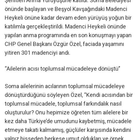
Şehitleri Anma Yürüyüşüne katıldı. Soma Belediyesi
önünde başlayan ve Beşyol Kavşağındaki Madenci
Heykeli önüne kadar devam eden yürüyüş yoğun bir
katılımla gerçekleştirildi. Madenci Heykeli önünde
yapılan anma programında en son konuşmayı yapan
CHP Genel Başkanı Özgür Özel, faciada yaşamını
yitiren 301 madenciyi andı.
“Ailelerin acısı toplumsal mücadeleye dönüştü”
Soma ailelerinin acılarının toplumsal mücadeleye
dönüştürdüğünü söyleyen Özel, “Kendi acısından bir
toplumsal mücadele, toplumsal farkındalık nasıl
oluşturulur? Onu hepimize öğreten tüm ailelere bir
kez daha Türkiye’de umudunu kaybetmiş, mücadele
etmeye takati kalmamış, güçlüler karşısında kendini
yalnız hisseden herkese umut oldukları ve örnek