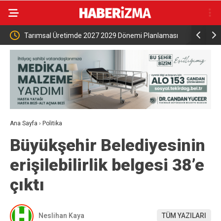
Tarımsal Üretimde 2027 2029 Dönemi Planlaması
İnegöl, Gas
Kabul Edildi
çıkarıyor
Ana Sayfa
›
Politika
Büyükşehir Belediyesinin
erişilebilirlik belgesi 38’e
çıktı
Neslihan Kaya
TÜM YAZILARI