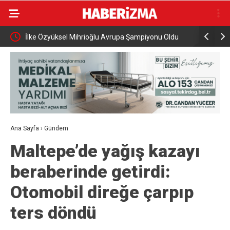
İlke Özyüksel Mihrioğlu Avrupa Şampiyonu Oldu
Cumhurbaş
ziyareti g
Ana Sayfa
›
Gündem
Maltepe’de yağış kazayı
beraberinde getirdi:
Otomobil direğe çarpıp
ters döndü