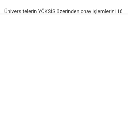
Üniversitelerin YÖKSİS üzerinden onay işlemlerini 16
Eylül 2026 tarihine kadar tamamlaması bekleniyor.
Orta Doğu Teknik Üniversitesi tarafından
gerçekleştirilecek Seviye Tespit Sınavı (STS) 5-6-7
Ekim 2026 tarihlerinde düzenlenecek. Eğitim süreci
ise Ekim 2026 ile Ocak 2027 tarihleri arasında
yürütülecek.