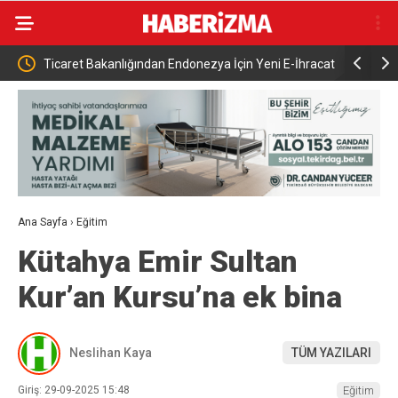
Ticaret Bakanlığından Endonezya İçin Yeni E-İhracat
17. Dönem Ana
Rehberi
toprağa verild
Ana Sayfa
›
Eğitim
Kütahya Emir Sultan
Kur’an Kursu’na ek bina
Neslihan Kaya
TÜM YAZILARI
Giriş: 29-09-2025 15:48
Eğitim