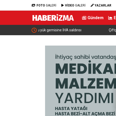
FOTO
GALERİ
VİDEO
GALERİ
YAZARLAR
Gündem
ldırısı
Çiftçilere 688 Milyon Lira Tutarında Tarımsal 