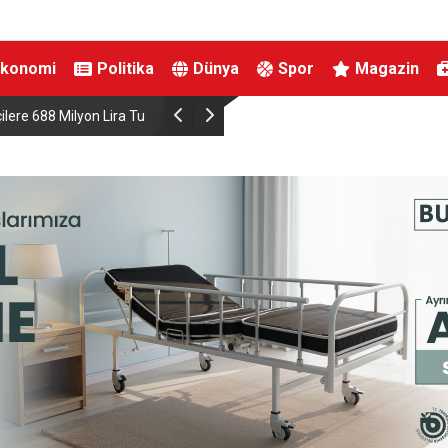
Ekonomi
Politika
Dünya
Spor
Magazin
Destek Ödemesi
DMM: “Mekke Ortak Savunma Anlaşması’nın NA
çeliştiği iddiaları tamamen gerçek dışı”