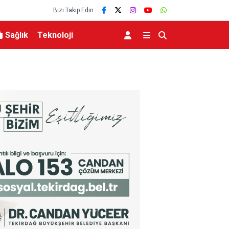
Bizi Takip Edin
Sağlık
Teknoloji
TO’nun 5. maddesiyle
Hatayda Sosyal Konutların Teslim Tarihi Açıkla