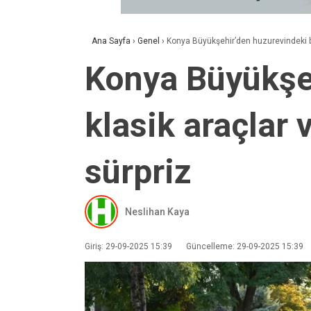
Ana Sayfa
›
Genel
›
Konya Büyükşehir’den huzurevindeki bü
Konya Büyükşeh
klasik araçlar 
sürpriz
Neslihan Kaya
Giriş: 29-09-2025 15:39
Güncelleme: 29-09-2025 15:39