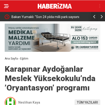
ark sayısını
MHP Kütahya’da ilçe kongreleri 13 Ağustos’ta
başlıyor
Ana Sayfa
›
Eğitim
Karapınar Aydoğanlar
Meslek Yüksekokulu’nda
’Oryantasyon’ programı
Neslihan Kaya
TÜM YAZILARI