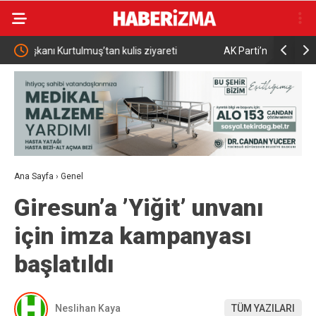
ti
AK Parti’nin kuruluşunun 25. yılında Konya’da hatim
AK Pa
programı gerçekleştirildi
çeyre
Ana Sayfa
›
Genel
Giresun’a ’Yiğit’ unvanı
için imza kampanyası
başlatıldı
Neslihan Kaya
TÜM YAZILARI