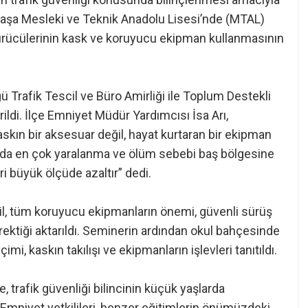
paşa Mesleki ve Teknik Anadolu Lisesi’nde (MTAL)
ürücülerinin kask ve koruyucu ekipman kullanmasının
Trafik Tescil ve Büro Amirliği ile Toplum Destekli
rildi. İlçe Emniyet Müdür Yardımcısı İsa Arı,
skın bir aksesuar değil, hayat kurtaran bir ekipman
ında en çok yaralanma ve ölüm sebebi baş bölgesine
ri büyük ölçüde azaltır” dedi.
l, tüm koruyucu ekipmanların önemi, güvenli sürüş
erektiği aktarıldı. Seminerin ardından okul bahçesinde
i, kaskın takılışı ve ekipmanların işlevleri tanıtıldı.
e, trafik güvenliği bilincinin küçük yaşlarda
 Emniyet yetkilileri, benzer eğitimlerin önümüzdeki