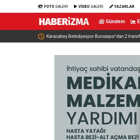
FOTO
GALERİ
VİDEO
GALERİ
YAZARLAR
Gündem
 transfer yaptı
Bursa’dan dünyanın dört bir yanına klasi
otobüsler Bursa’da tekrar restore ediliy