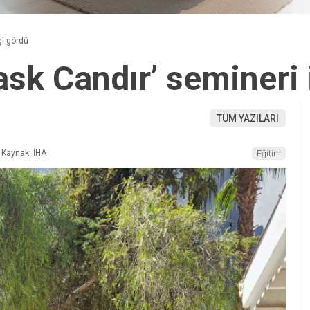
gi gördü
ask Candır’ semineri 
TÜM YAZILARI
Kaynak: İHA
Eğitim