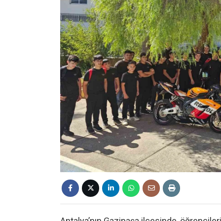
Antalya’nın Gazipaşa ilçesinde, öğrencile