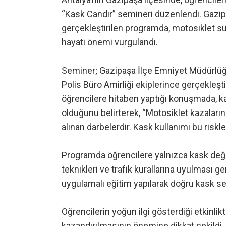
“Kask Candır” semineri düzenlendi. Gazi
gerçekleştirilen programda, motosiklet s
hayati önemi vurgulandı.
Seminer; Gazipaşa İlçe Emniyet Müdürlüğü 
Polis Büro Amirliği ekiplerince gerçekleşti
öğrencilere hitaben yaptığı konuşmada, ka
olduğunu belirterek, “Motosiklet kazalar
alınan darbelerdir. Kask kullanımı bu riskle
Programda öğrencilere yalnızca kask deği
teknikleri ve trafik kurallarına uyulması g
uygulamalı eğitim yapılarak doğru kask seçim
Öğrencilerin yoğun ilgi gösterdiği etkinlikt
kazandırılmasının önemine dikkat çekildi.