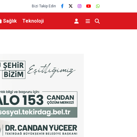
Bizi Takip Edin
Sağlık
Teknoloji
unda Arar konseri
Başkan Sekmen’den İspir ve Pazaryolu