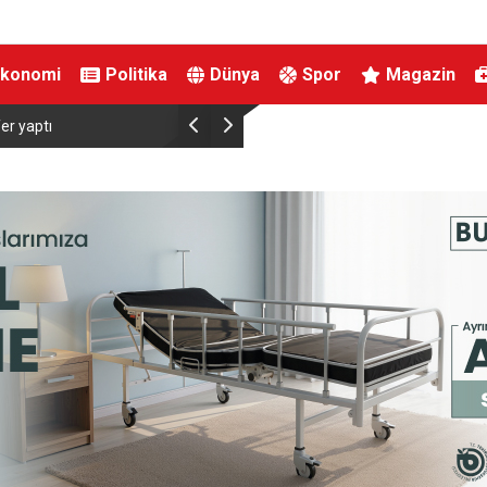
Ekonomi
Politika
Dünya
Spor
Magazin
k araç: Dünyada sayılı kalan
Kahramanmaraş’ta Ağustos Fuarında F
or