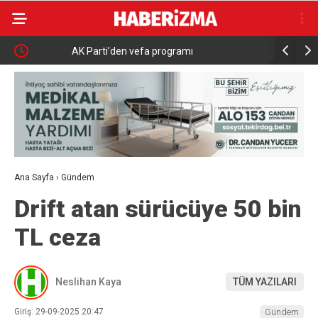
AK Parti’den vefa programı
Nilüfer Be
inceleme
Ana Sayfa
›
Gündem
Drift atan sürücüye 50 bin
TL ceza
Neslihan Kaya
TÜM YAZILARI
Giriş: 29-09-2025 20:47
Gündem