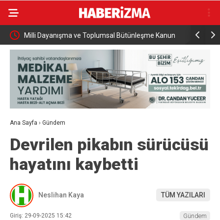
msal Bütünleşme Kanun
AK Parti İstanbul Milletvekili Özdemir: “Güçlü
güçlü Türkiye”
Ana Sayfa
›
Gündem
Devrilen pikabın sürücüsü
hayatını kaybetti
Neslihan Kaya
TÜM YAZILARI
Giriş: 29-09-2025 15:42
Gündem