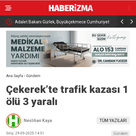
an şahsı
Adalet Bakanı Gürlek, Büyükçekmece Cumhuriyet
İran Dışiş
Başsavcısı Karakaya ile bir araya geldi
Umman’la 
Ana Sayfa
›
Gündem
Çekerek’te trafik kazası 1
ölü 3 yaralı
Neslihan Kaya
TÜM YAZILARI
Giriş: 29-09-2025 14:51
Gündem