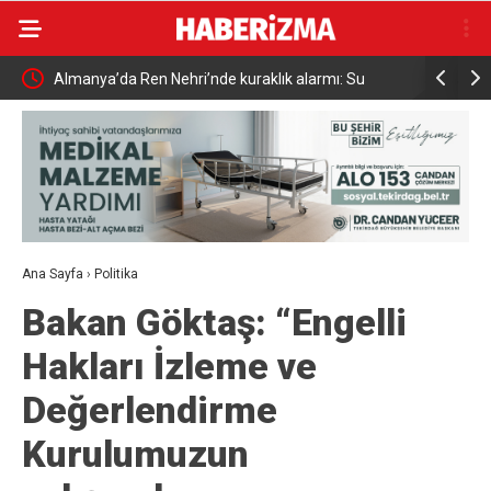
u
Uludağ’da çıkan orman yangını söndürüldü
MGK 6 Ağ
Güvenlik
Ana Sayfa
›
Politika
Bakan Göktaş: “Engelli
Hakları İzleme ve
Değerlendirme
Kurulumuzun