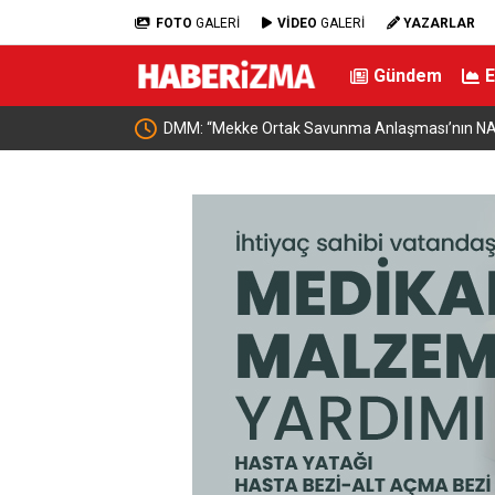
FOTO
GALERİ
VİDEO
GALERİ
YAZARLAR
Gündem
estek Ödemesi
DMM: “Mekke Ortak Savunma Anlaşması’nın NA
çeliştiği iddiaları tamamen gerçek dışı”