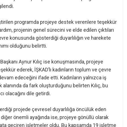
ilendi.
ştirilen programda projeye destek verenlere teşekkür
ardım, projenin genel sürecini ve elde edilen çıktıları
evre konusunda gösterdiği duyarlılığın ve harekete
mı olduğunu belirtti.
 Başkanı Aynur Kılıç ise konuşmasında, projeye
şekkür ederek, İŞKAD’lı kadınların toplum ve çevre
evam edeceğini ifade etti. Kadınların yalnızca iş
k alanında da fark oluşturduğunu belirten Kılıç, bu
ı olacağını dile getirdi.
erdiği projede çevresel duyarlılığa öncülük eden
r diğer önemli ayağında ise, projeye gönüllü olarak
yata geçiren işletmeler oldu. Bu kapsamda 19 işletme