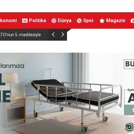
Ekonomi
Politika
Dünya
Spor
Magazin
TO’nun 5. maddesiyle
Hatayda Sosyal Konutların Teslim Tarihi Açıklan