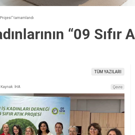
ık Projesi” tamamlandı
dınlarının “09 Sıfır A
TÜM YAZILARI
Kaynak: İHA
Çevre