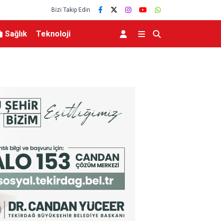
Bizi Takip Edin
Sağlık
Teknoloji
dı
Hazine ve Maliye Bakanı Şimşek, Mardin’de