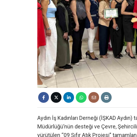
Aydın İş Kadınları Derneği (İŞKAD Aydın) tar
Müdürlüğü’nün desteği ve Çevre, Şehircilik 
yürütülen “09 Sıfır Atık Projesi” tamaml