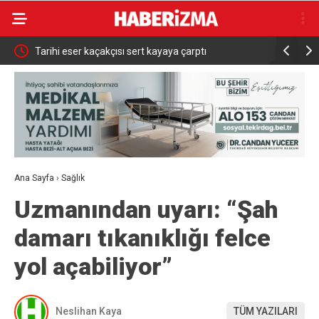
a Erbay,
Tarihi eser kaçakçısı sert kayaya çarptı
Bakan Çift
 ister”
açtı: “Dev
Ana Sayfa
›
Sağlık
Uzmanından uyarı: “Şah
damarı tıkanıklığı felce
yol açabiliyor”
Neslihan Kaya
TÜM YAZILARI