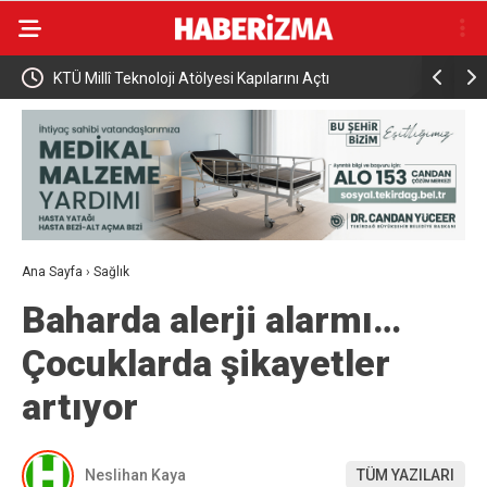
KTÜ Millî Teknoloji Atölyesi Kapılarını Açtı
HAYAT 112
Spotu Yay
Ana Sayfa
›
Sağlık
Baharda alerji alarmı…
Çocuklarda şikayetler
artıyor
Neslihan Kaya
TÜM YAZILARI