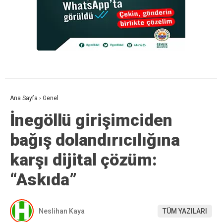
Ana Sayfa
›
Genel
İnegöllü girişimciden
bağış dolandırıcılığına
karşı dijital çözüm:
“Askıda”
Neslihan Kaya
TÜM YAZILARI