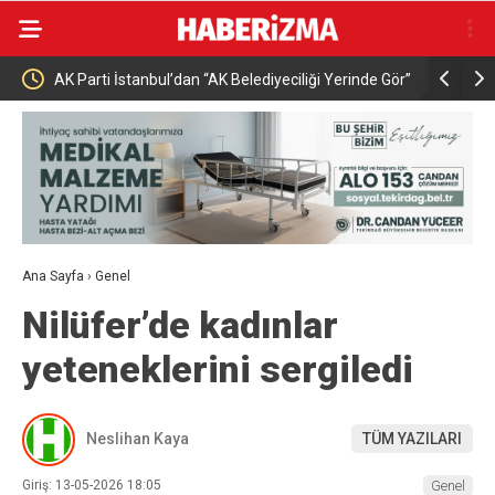
stanbul’dan “AK Belediyeciliği Yerinde Gör”
Buharkent’te festival coşkusu
Ana Sayfa
›
Genel
Nilüfer’de kadınlar
yeteneklerini sergiledi
Neslihan Kaya
TÜM YAZILARI
Giriş: 13-05-2026 18:05
Genel