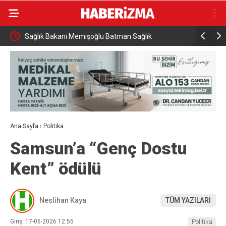
Sağlık Bakanı Memişoğlu Batman Sağlık
Hayat kur
Yatırımlarını İnceledi
Ana Sayfa
›
Politika
Samsun’a “Genç Dostu
Kent” ödülü
Neslihan Kaya
TÜM YAZILARI
Giriş: 17-06-2026 12:55
Politika