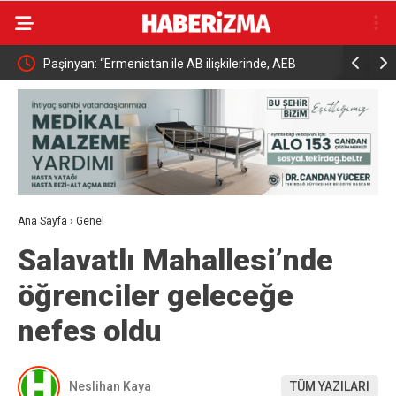
t
Paşinyan: “Ermenistan ile AB ilişkilerinde, AEB
Bakan Yumaklı
içindeki ve kapsamındaki ilişkilerde sahip olduğumuz
hayvancılıkta 
statüye aykırı gelen herhangi bir hukuki, ekonomik
ya da siyasi yükümlülük yoktur”
Ana Sayfa
›
Genel
Salavatlı Mahallesi’nde
öğrenciler geleceğe
nefes oldu
Neslihan Kaya
TÜM YAZILARI