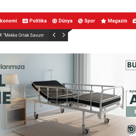
Ekonomi
Politika
Dünya
Spor
Magazin
TO’nun 5. maddesiyle
Hatayda Sosyal Konutların Teslim Tarihi Açıklan