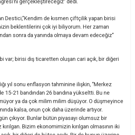
gresi’ni gerçekleştireceğiz’’ dedi.
an Destici,”Kendim de kısmen çiftçilik yapan birisi
imizin beklentilerini çok iyi biliyorum. Her zaman
 bundan sonra da yanında olmaya devam edeceğiz’’
var; birisi dış ticaretten oluşan cari açık, bir diğeri
ğı yıl sonu enflasyon tahminine ilişkin, ‘’Merkez
de 15-21 bandından 26 bandına yükseltti. Bu ne
müyor ya da çok milim milim düşüyor. O düşmeyince
nında kalsa, onun çok daha üzerinde artıyor.
r gün çıkıyor. Bunlar bütün piyasayı olumsuz bir
 kırılgan. Bizim ekonomimizin kırılgan olmasının iki
i açık, bir diğeri de bütçe açığı. Bir de bunun üzerine