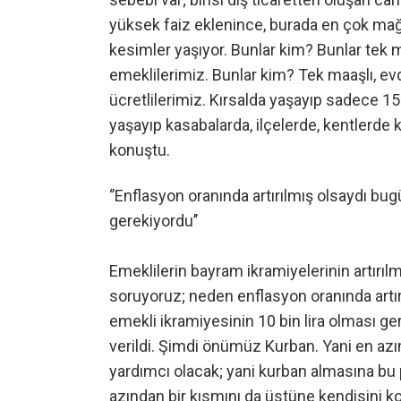
yüksek faiz eklenince, burada en çok mağd
kesimler yaşıyor. Bunlar kim? Bunlar tek m
emeklilerimiz. Bunlar kim? Tek maaşlı, evde 
ücretlilerimiz. Kırsalda yaşayıp sadece 15
yaşayıp kasabalarda, ilçelerde, kentlerde 
konuştu.
‘’Enflasyon oranında artırılmış olsaydı bug
gerekiyordu’’
Emeklilerin bayram ikramiyelerinin artırılm
soruyoruz; neden enflasyon oranında artır
emekli ikramiyesinin 10 bin lira olması ger
verildi. Şimdi önümüz Kurban. Yani en a
yardımcı olacak; yani kurban almasına bu 
azından bir kısmını da üstüne kendisini koy