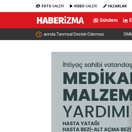
FOTO
GALERİ
VİDEO
GALERİ
YAZARLAR
Gündem
estek Ödemesi
DMM: “Mekke Ortak Savunma Anlaşması’nın NA
çeliştiği iddiaları tamamen gerçek dışı”