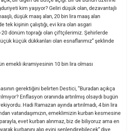
uriyeti kim yaşıyor? Geliri düşük olan, dezavantajlı
aaşlı, düşük maaş alan, 20 bin lira maaş alan
tek kişinin çalıştığı, evi kira olan asgari
-20 dönüm toprağı olan çiftçilerimiz. Şehirlerde
küçük küçük dükkanları olan esnaflarımız’’ şeklinde
ün emekli ikramiyesinin 10 bin lira olması
asının gerektiğini belirten Destici, “Buradan açıkça
ılmıyor? Enflasyon oranında artırılmış olsaydı bugün
ekiyordu. Hadi Ramazan ayında artırılmadı, 4 bin lira
zından vatandaşımızın, emeklimizin kurban kesmesine
parayla, evet kurban alınmaz, biz de biliyoruz ama en
arak kurbanını alıp evini şenlendirebilecek’’ diye