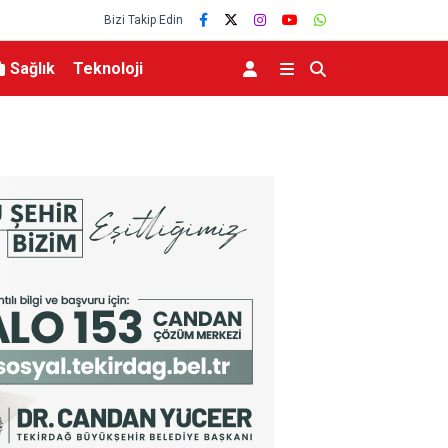
Bizi Takip Edin
Sağlık
Teknoloji
dı
Hazine ve Maliye Bakanı Şimşek, Mardin’de