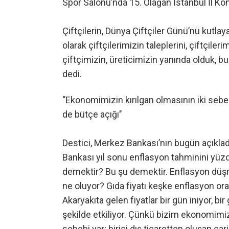
Spor Salonu’nda 15. Olağan İstanbul İl Kon
Çiftçilerin, Dünya Çiftçiler Günü’nü kutlay
olarak çiftçilerimizin taleplerini, çiftçiler
çiftçimizin, üreticimizin yanında olduk,
dedi.
‘’Ekonomimizin kırılgan olmasının iki sebebi 
de bütçe açığı’’
Destici, Merkez Bankası’nın bugün açıkladı
Bankası yıl sonu enflasyon tahminini yüz
demektir? Bu şu demektir. Enflasyon düş
ne oluyor? Gıda fiyatı keşke enflasyon ora
Akaryakıta gelen fiyatlar bir gün iniyor, bi
şekilde etkiliyor. Çünkü bizim ekonomimiz
sebebi var; birisi dış ticaretten oluşan car