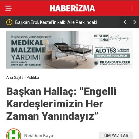
YENİ Parti Manisa İl Başkanı İlksen Özalper
Bakan Yuma
Gözaltına Alındı
söndürme u
tamamlay
Ana Sayfa
›
Politika
Başkan Hallaç: “Engelli
Kardeşlerimizin Her
Zaman Yanındayız”
Neslihan Kaya
TÜM YAZILARI