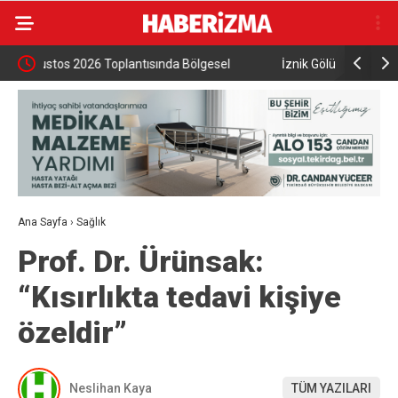
İznik Gölü’ne düşen genç hayatını kaybetti,
Aile ve So
gözyaşlarıyla toprağa verildi
Ana Sayfa
›
Sağlık
Prof. Dr. Ürünsak:
“Kısırlıkta tedavi kişiye
özeldir”
Neslihan Kaya
TÜM YAZILARI