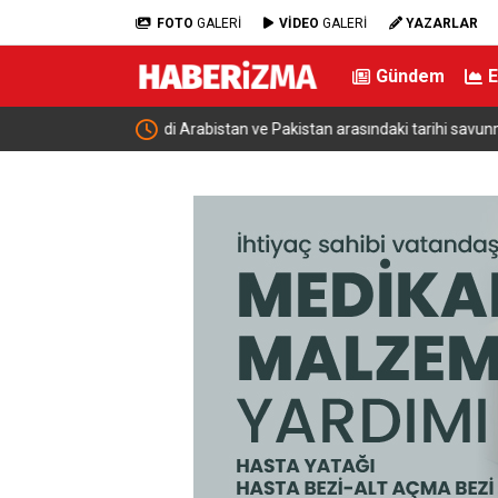
FOTO
GALERİ
VİDEO
GALERİ
YAZARLAR
Gündem
 tarihi savunma
İki otomobil çarpıştı, 4 kişi yaralandı: Motosikletl
kurtuldu