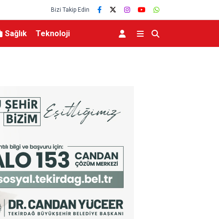
Bizi Takip Edin
Sağlık
Teknoloji
a Altın Madalya Kazandı
Karacabey’de ormanlık alanda yangın paniği