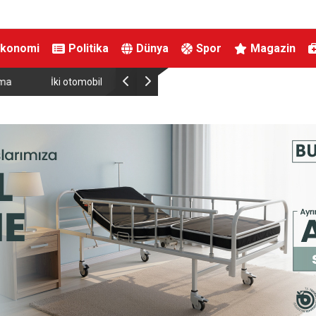
Ekonomi
Politika
Dünya
Spor
Magazin
i çift kazadan kıl payı
Türkiye Uluslararası Nükleer Bilim Olimpiyatınd