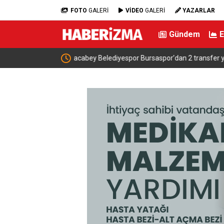
FOTO
GALERİ
VİDEO
GALERİ
YAZARLAR
Gündem
r yaptı
Bursa’dan dünyanın dört bir yanına klasik araç: 
otobüsler Bursa’da tekrar restore ediliyor