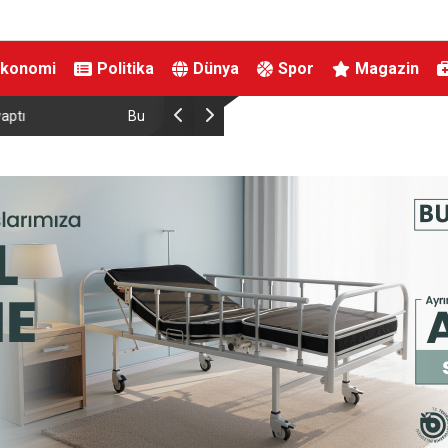
Ekonomi
Politika
Dünya
Spor
Magazin
Dünyada sayılı kalan
Kahramanmaraş’ta Ağustos Fuarında Funda Ara