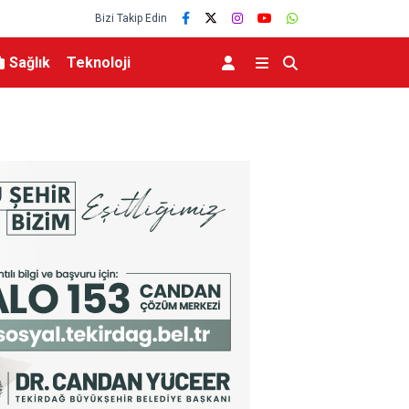
Bizi Takip Edin
Sağlık
Teknoloji
r konseri
Başkan Sekmen’den İspir ve Pazaryolu çıkarma