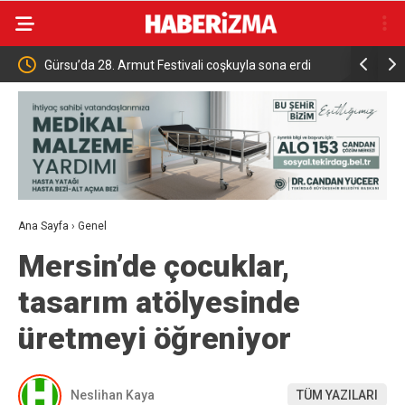
tivali coşkuyla sona erdi
Böyle gelenek görülmedi.. Damat su tankı
Ana Sayfa
›
Genel
Mersin’de çocuklar,
tasarım atölyesinde
üretmeyi öğreniyor
Neslihan Kaya
TÜM YAZILARI