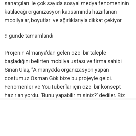
sanatçıları ile çok sayıda sosyal medya fenomeninin
katılacağı organizasyon kapsamında hazırlanan
mobilyalar, boyutları ve ağırlıklarıyla dikkat çekiyor.
9 günde tamamlandı
Projenin Almanya’dan gelen özel bir taleple
başladığını belirten mobilya ustası ve firma sahibi
Sinan Ulaş, “Almanya’da organizasyon yapan
dostumuz Osman Gök bize bu projeyle geldi.
Fenomenler ve YouTuber’lar için özel bir konsept
hazırlanıyordu. ‘Bunu yapabilir misiniz?’ dediler. Biz
de yaparız dedik ve 9 günde tamamladık” dedi.
Yaklaşık 6 metre 10 santimetre uzunluğunda, 2
metre 80 santimetre genişliğinde ve 1 metre 50