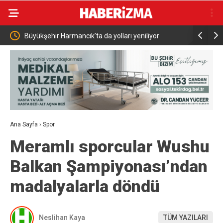
olları yeniliyor
Sağlık Bakanı Memişoğlu Batman Sağlık
Yatırımlarını İnceledi
Ana Sayfa
›
Spor
Meramlı sporcular Wushu
Balkan Şampiyonası’ndan
madalyalarla döndü
Neslihan Kaya
TÜM YAZILARI