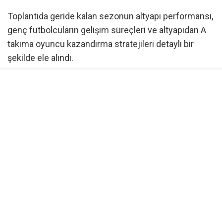
Toplantıda geride kalan sezonun altyapı performansı,
genç futbolcuların gelişim süreçleri ve altyapıdan A
takıma oyuncu kazandırma stratejileri detaylı bir
şekilde ele alındı.
Sercan Şen: “Gençlerimiz
Geleceğimiz, Meyvelerimizi
Alıyoruz”
Toplantının ardından açıklamalarda bulunan Altyapı
Başkanı Sercan Şen, yönetim olarak genç
yeteneklerin gelişimine büyük bir hassasiyetle
yaklaştıklarını ifade etti. 2014 yılından bu yana
sürdürülen pilot takım modelinin başarısına dikkat