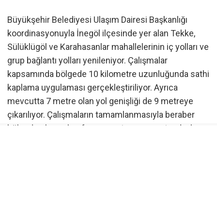
Büyükşehir Belediyesi Ulaşım Dairesi Başkanlığı
koordinasyonuyla İnegöl ilçesinde yer alan Tekke,
Sülüklügöl ve Karahasanlar mahallelerinin iç yolları ve
grup bağlantı yolları yenileniyor. Çalışmalar
kapsamında bölgede 10 kilometre uzunluğunda sathi
kaplama uygulaması gerçekleştiriliyor. Ayrıca
mevcutta 7 metre olan yol genişliği de 9 metreye
çıkarılıyor. Çalışmaların tamamlanmasıyla beraber
bölgede ulaşım konforunun artması ve vatandaşların
daha güvenli yolculuk yapması hedefleniyor.
“Çamurdan tozdan kurtulduk”
Sülüklügöl Mahalle Muhtarı Yaşar Yalçın, “Olmazsa
olmazımızdı. Çok şükür geldi. Artık bu yolun