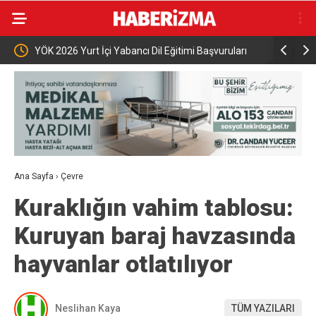
abancı Dil Eğitimi Başvuruları
CHP Genel Başkan Yardımcısı Prof. Dr. 
“CHP üyesi olmak inanç ister, emek iste
Ana Sayfa
›
Çevre
Kuraklığın vahim tablosu:
Kuruyan baraj havzasında
hayvanlar otlatılıyor
Neslihan Kaya
TÜM YAZILARI