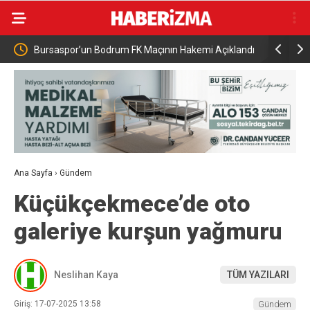
yle
Bursaspor’un Bodrum FK Maçının Hakemi Açıklandı
Yıldırım’d
Düdük Yiğit Arslan’da
Ana Sayfa
›
Gündem
Küçükçekmece’de oto
galeriye kurşun yağmuru
Neslihan Kaya
TÜM YAZILARI
Giriş: 17-07-2025 13:58
Gündem