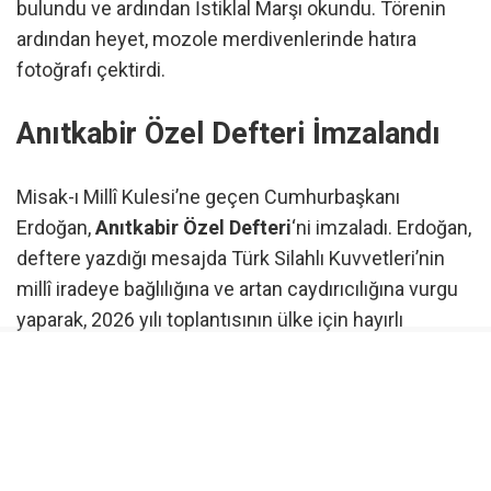
bulundu ve ardından İstiklal Marşı okundu. Törenin
ardından heyet, mozole merdivenlerinde hatıra
fotoğrafı çektirdi.
Anıtkabir Özel Defteri İmzalandı
Misak-ı Millî Kulesi’ne geçen Cumhurbaşkanı
Erdoğan,
Anıtkabir Özel Defteri
‘ni imzaladı. Erdoğan,
deftere yazdığı mesajda Türk Silahlı Kuvvetleri’nin
millî iradeye bağlılığına ve artan caydırıcılığına vurgu
yaparak, 2026 yılı toplantısının ülke için hayırlı
olmasını diledi. Heyette Cumhurbaşkanı Yardımcısı
Cevdet Yılmaz ile kabine üyeleri ve kuvvet
komutanları da yer aldı.