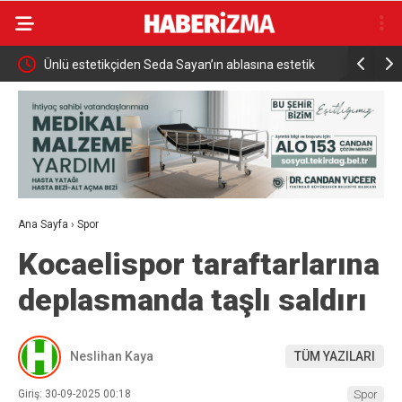
rtardı
Ünlü estetikçiden Seda Sayan’ın ablasına estetik
İznik Gölü 
dokunuş
Ana Sayfa
›
Spor
Kocaelispor taraftarlarına
deplasmanda taşlı saldırı
Neslihan Kaya
TÜM YAZILARI
Giriş: 30-09-2025 00:18
Spor