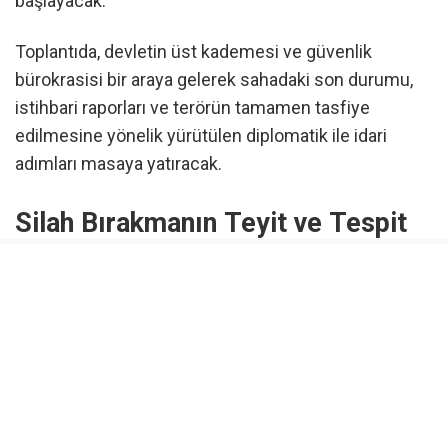
başlayacak.
Toplantıda, devletin üst kademesi ve güvenlik
bürokrasisi bir araya gelerek sahadaki son durumu,
istihbari raporları ve terörün tamamen tasfiye
edilmesine yönelik yürütülen diplomatik ile idari
adımları masaya yatıracak.
Silah Bırakmanın Teyit ve Tespit
Makamı: MGK
Siyasi ve adli kulislerin odağında yer alan “Terörsüz
Türkiye Süreci” kapsamında TBMM Başkanlığı’na
sunulan kanun teklifi, MGK’ya tarihi bir sorumluluk
yüklüyor. Hazırlanan yasal düzenleme doğrultusunda
MGK, örgütün silah teslimi, silahların imhası ve