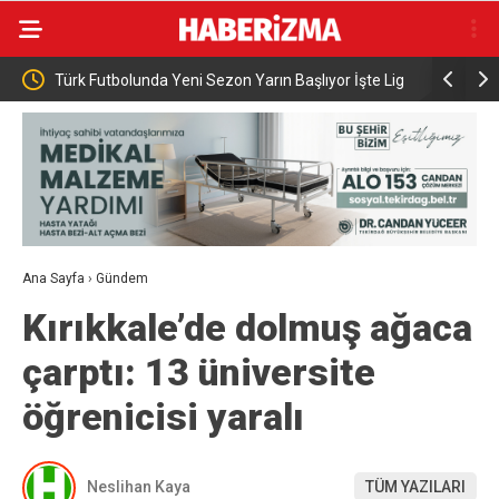
ey
Türk Futbolunda Yeni Sezon Yarın Başlıyor İşte Lig
Adalet Bak
Lig 1. Hafta Müsabaka Programı ve Maç Takvimi
Behçet Okt
Ana Sayfa
›
Gündem
Kırıkkale’de dolmuş ağaca
çarptı: 13 üniversite
öğrenicisi yaralı
Neslihan Kaya
TÜM YAZILARI