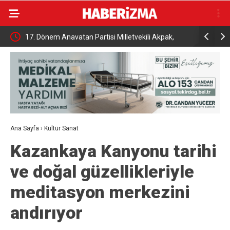
İhracat
17. Dönem Anavatan Partisi Milletvekili Akpak,
Tutuklu B
toprağa verildi
açıklama
Ana Sayfa
›
Kültür Sanat
Kazankaya Kanyonu tarihi
ve doğal güzellikleriyle
meditasyon merkezini
andırıyor