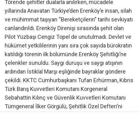
Törende şehitler dualarla anılırken, mücadele
yıllarında Anavatan Türkiye’den Erenköy’e insan, silah
ve mühimmat taşıyan “Bereketçilerin” tarihi sevkiyatı
canlandırıldı. Erenköy Direnişi sırasında şehit olan
Pilot Yüzbaşı Cengiz Topel de unutulmadı. Devlet ve
hükümet yetkililerinin yanı sıra çok sayıda bürokratın
katıldığı törenin ilk bölümünde Erenköy Şehitliği’ne
çelenkler sunuldu. Saygı duruşu ve saygı atışının
ardından İstiklal Marşı eşliğinde bayraklar göndere
çekildi. KKTC Cumhurbaşkanı Tufan Erhürman, Kıbrıs
Türk Barış Kuvvetleri Komutanı Korgeneral
Sebahattin Kılınç ve Güvenlik Kuvvetleri Komutanı
Tümgeneral İlker Görgülü, Şehitlik Özel Defteri’ni
imzaladı. Katılımcılar daha sonra şehit kabirlerine
çiçek bıraktı ve dua okundu.