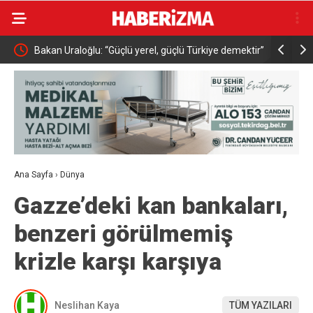
Bakan Uraloğlu: “Güçlü yerel, güçlü Türkiye demektir”
Bakan Mem
üst seviye
Ana Sayfa
›
Dünya
Gazze’deki kan bankaları,
benzeri görülmemiş
krizle karşı karşıya
Neslihan Kaya
TÜM YAZILARI