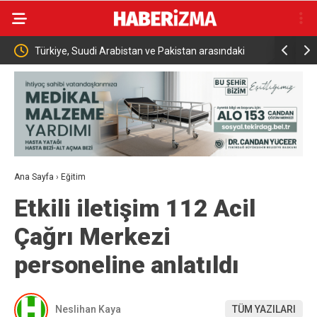
ürkiye, Suudi Arabistan ve Pakistan arasındaki
İki otomobil çarpıştı,
arihi savunma anlaşması dünya basınında
kazadan kıl payı ku
Ana Sayfa
›
Eğitim
Etkili iletişim 112 Acil
Çağrı Merkezi
personeline anlatıldı
Neslihan Kaya
TÜM YAZILARI