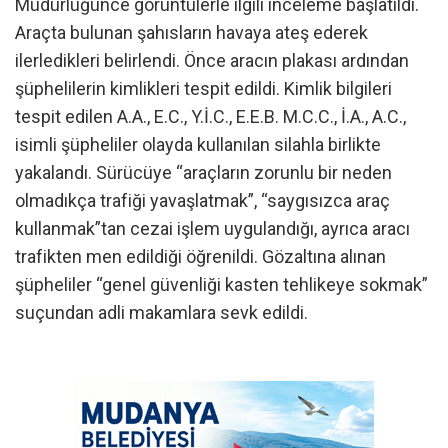
Müdürlüğünce görüntülerle ilgili inceleme başlatıldı.
Araçta bulunan şahısların havaya ateş ederek
ilerledikleri belirlendi. Önce aracın plakası ardından
şüphelilerin kimlikleri tespit edildi. Kimlik bilgileri
tespit edilen A.A., E.C., Y.İ.C., E.E.B. M.C.C., İ.A., A.C.,
isimli şüpheliler olayda kullanılan silahla birlikte
yakalandı. Sürücüye “araçların zorunlu bir neden
olmadıkça trafiği yavaşlatmak”, “saygısızca araç
kullanmak”tan cezai işlem uygulandığı, ayrıca aracı
trafikten men edildiği öğrenildi. Gözaltına alınan
şüpheliler “genel güvenliği kasten tehlikeye sokmak”
suçundan adli makamlara sevk edildi.