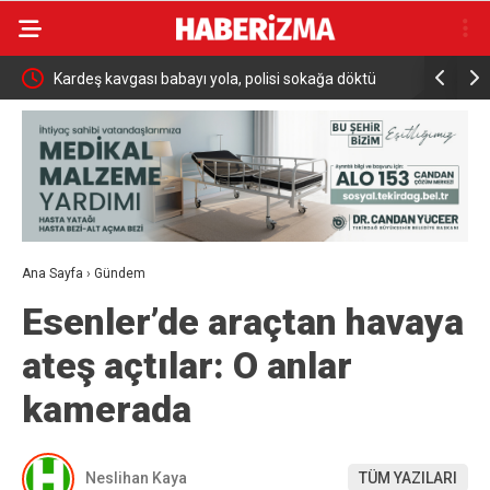
ağa döktü
Osmangazi Belediyesi’nden istihdam sağlayan
Kı
buluşmalar
ma
Ana Sayfa
›
Gündem
Esenler’de araçtan havaya
ateş açtılar: O anlar
kamerada
Neslihan Kaya
TÜM YAZILARI