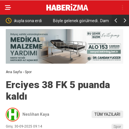
ona erdi
Böyle gelenek görülmedi.. Damat su tankına atıldı
Deni
Kira
Ana Sayfa
›
Spor
Erciyes 38 FK 5 puanda
kaldı
Neslihan Kaya
TÜM YAZILARI
Giriş: 30-09-2025 09:14
Spor