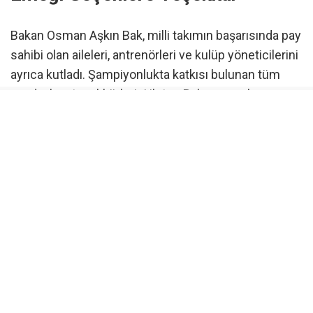
Bakan Osman Aşkın Bak, milli takımın başarısında pay
sahibi olan aileleri, antrenörleri ve kulüp yöneticilerini
ayrıca kutladı. Şampiyonlukta katkısı bulunan tüm
paydaşlara teşekkürlerini ileten Bak, sporcuların
performansını takdirle karşıladığını belirtti.