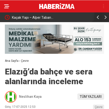
Kaçak Yapı – Alper Taban…
Çalışma ve So
ttı
Karabük’te T
Ana Sayfa
›
Çevre
Elazığ’da bahçe ve sera
alanlarında inceleme
Neslihan Kaya
TÜM YAZILARI
Giriş: 17-07-2025 12:53
Çevre